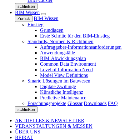
BIM-Cluster
schließen
BIM Wissen
BIM Wissen
Zurück
Einstieg
Grundlagen
Erste Schritte für den BIM-Einstieg
Standards, Normen & Richtlinien
Auftraggeber-Informationsanforderungen
Anwendungsfälle
BIM-Abwicklungsplan
Common Data Environment
Level of Information Need
Model View Definitions
Smarte Lösungen im Bauwesen
Digitale Zwillinge
Künstliche Intelligenz
Predictive Maintenance
Forschungsprojekte
Glossar
Downloads
FAQ
schließen
AKTUELLES & NEWSLETTER
VERANSTALTUNGEN & MESSEN
ÜBER UNS
BEIRAT