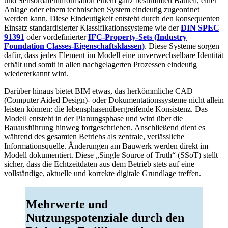
und Sensordateninformation einem ganz bestimmten Bauteil, einer
Anlage oder einem technischen System eindeutig zugeordnet
werden kann. Diese Eindeutigkeit entsteht durch den konsequenten
Einsatz standardisierter Klassifikationssysteme wie der
DIN SPEC
91391
oder vordefinierter
IFC-Property-Sets (Industry
Foundation Classes-Eigenschaftsklassen)
. Diese Systeme sorgen
dafür, dass jedes Element im Modell eine unverwechselbare Identität
erhält und somit in allen nachgelagerten Prozessen eindeutig
wiedererkannt wird.
Darüber hinaus bietet BIM etwas, das herkömmliche CAD
(Computer Aided Design)- oder Dokumentationssysteme nicht allein
leisten können: die lebensphasenübergreifende Konsistenz. Das
Modell entsteht in der Planungsphase und wird über die
Bauausführung hinweg fortgeschrieben. Anschließend dient es
während des gesamten Betriebs als zentrale, verlässliche
Informationsquelle. Änderungen am Bauwerk werden direkt im
Modell dokumentiert. Diese „Single Source of Truth“ (SSoT) stellt
sicher, dass die Echtzeitdaten aus dem Betrieb stets auf eine
vollständige, aktuelle und korrekte digitale Grundlage treffen.
Mehrwerte und
Nutzungspotenziale durch den