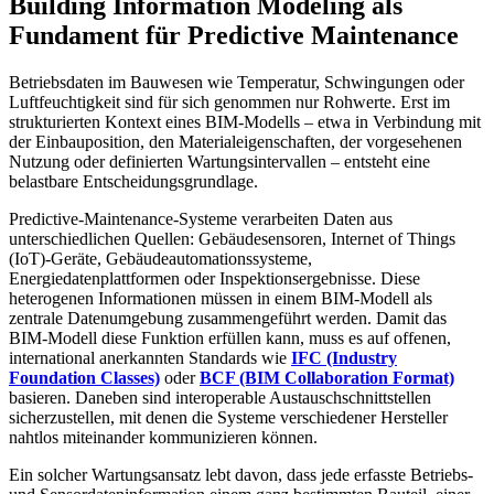
Building Information Modeling als
Fundament für Predictive Maintenance
Betriebsdaten im Bauwesen wie Temperatur, Schwingungen oder
Luftfeuchtigkeit sind für sich genommen nur Rohwerte. Erst im
strukturierten Kontext eines BIM-Modells – etwa in Verbindung mit
der Einbauposition, den Materialeigenschaften, der vorgesehenen
Nutzung oder definierten Wartungsintervallen – entsteht eine
belastbare Entscheidungsgrundlage.
Predictive-Maintenance-Systeme verarbeiten Daten aus
unterschiedlichen Quellen: Gebäudesensoren, Internet of Things
(IoT)-Geräte, Gebäudeautomationssysteme,
Energiedatenplattformen oder Inspektionsergebnisse. Diese
heterogenen Informationen müssen in einem BIM-Modell als
zentrale Datenumgebung zusammengeführt werden. Damit das
BIM-Modell diese Funktion erfüllen kann, muss es auf offenen,
international anerkannten Standards wie
IFC (Industry
Foundation Classes)
oder
BCF (BIM Collaboration Format)
basieren. Daneben sind interoperable Austauschschnittstellen
sicherzustellen, mit denen die Systeme verschiedener Hersteller
nahtlos miteinander kommunizieren können.
Ein solcher Wartungsansatz lebt davon, dass jede erfasste Betriebs-