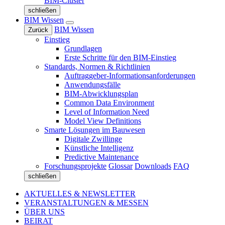
BIM-Cluster
schließen
BIM Wissen
BIM Wissen
Zurück
Einstieg
Grundlagen
Erste Schritte für den BIM-Einstieg
Standards, Normen & Richtlinien
Auftraggeber-Informationsanforderungen
Anwendungsfälle
BIM-Abwicklungsplan
Common Data Environment
Level of Information Need
Model View Definitions
Smarte Lösungen im Bauwesen
Digitale Zwillinge
Künstliche Intelligenz
Predictive Maintenance
Forschungsprojekte
Glossar
Downloads
FAQ
schließen
AKTUELLES & NEWSLETTER
VERANSTALTUNGEN & MESSEN
ÜBER UNS
BEIRAT