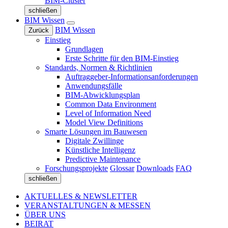
BIM-Cluster
schließen
BIM Wissen
BIM Wissen
Zurück
Einstieg
Grundlagen
Erste Schritte für den BIM-Einstieg
Standards, Normen & Richtlinien
Auftraggeber-Informationsanforderungen
Anwendungsfälle
BIM-Abwicklungsplan
Common Data Environment
Level of Information Need
Model View Definitions
Smarte Lösungen im Bauwesen
Digitale Zwillinge
Künstliche Intelligenz
Predictive Maintenance
Forschungsprojekte
Glossar
Downloads
FAQ
schließen
AKTUELLES & NEWSLETTER
VERANSTALTUNGEN & MESSEN
ÜBER UNS
BEIRAT