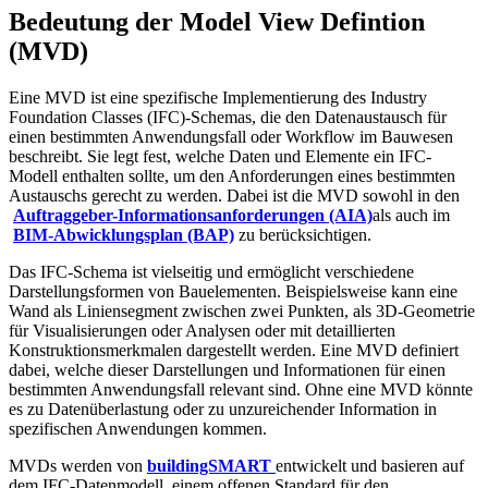
Bedeutung der Model View Defintion
(MVD)
Eine MVD ist eine spezifische Implementierung des Industry
Foundation Classes (IFC)-Schemas, die den Datenaustausch für
einen bestimmten Anwendungsfall oder Workflow im Bauwesen
beschreibt. Sie legt fest, welche Daten und Elemente ein IFC-
Modell enthalten sollte, um den Anforderungen eines bestimmten
Austauschs gerecht zu werden. Dabei ist die MVD sowohl in den
Auftraggeber-Informationsanforderungen (AIA)
als auch im
BIM-Abwicklungsplan (BAP)
zu berücksichtigen.
Das IFC-Schema ist vielseitig und ermöglicht verschiedene
Darstellungsformen von Bauelementen. Beispielsweise kann eine
Wand als Liniensegment zwischen zwei Punkten, als 3D-Geometrie
für Visualisierungen oder Analysen oder mit detaillierten
Konstruktionsmerkmalen dargestellt werden. Eine MVD definiert
dabei, welche dieser Darstellungen und Informationen für einen
bestimmten Anwendungsfall relevant sind. Ohne eine MVD könnte
es zu Datenüberlastung oder zu unzureichender Information in
spezifischen Anwendungen kommen.
MVDs werden von
buildingSMART
entwickelt und basieren auf
dem IFC-Datenmodell, einem offenen Standard für den