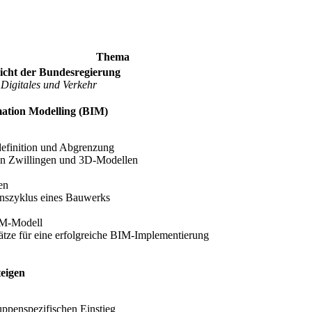
Thema
cht der Bundesregierung
Digitales und Verkehr
mation Modelling (BIM)
definition und Abgrenzung
en Zwillingen und 3D-Modellen
en
nszyklus eines Bauwerks
IM-Modell
tze für eine erfolgreiche BIM-Implementierung
teigen
uppenspezifischen Einstieg