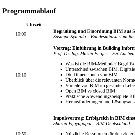
Programmablauf
Uhrzeit
Begrüßung und Einordnung BIM aus Si
10:00
Susanne Symalla – Bundesministerium für 
Vortrag: Einführung in Building Infor
Prof. Dr.-Ing. Martin Ferger – FH Aachen
Was ist die BIM-Methode? Begriffs
Unterschied zwischen BIM, Digital
Die Dimensionen von BIM
10:10
Überblick über die relevanten Norm
Vorteile von BIM im gesamten Lebe
Open BIM vs closed BIM
Praktische Anwendungsbeispiele B
Herausforderungen und Lösungsansä
Impulsvortrag: Erfolgreich in BIM eins
Sharan Vijayagopal – BIM Deutschland
Nützliche Ressourcen für den zielgr
10:50