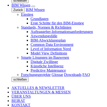
schließen
BIM Wissen
BIM Wissen
Zurück
Einstieg
Grundlagen
Erste Schritte für den BIM-Einstieg
Standards, Normen & Richtlinien
Auftraggeber-Informationsanforderungen
Anwendungsfälle
BIM-Abwicklungsplan
Common Data Environment
Level of Information Need
Model View Definitions
Smarte Lösungen im Bauwesen
Digitale Zwillinge
Künstliche Intelligenz
Predictive Maintenance
Forschungsprojekte
Glossar
Downloads
FAQ
schließen
AKTUELLES & NEWSLETTER
VERANSTALTUNGEN & MESSEN
ÜBER UNS
BEIRAT
KONTAKT