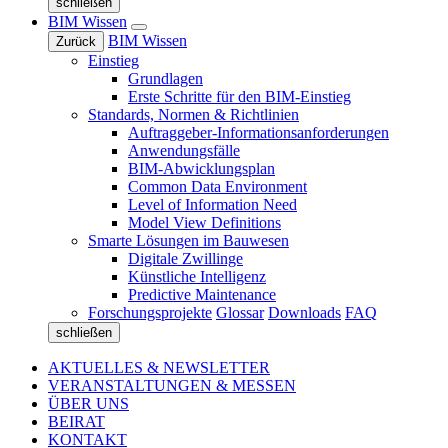
schließen
BIM Wissen
BIM Wissen
Zurück
Einstieg
Grundlagen
Erste Schritte für den BIM-Einstieg
Standards, Normen & Richtlinien
Auftraggeber-Informationsanforderungen
Anwendungsfälle
BIM-Abwicklungsplan
Common Data Environment
Level of Information Need
Model View Definitions
Smarte Lösungen im Bauwesen
Digitale Zwillinge
Künstliche Intelligenz
Predictive Maintenance
Forschungsprojekte
Glossar
Downloads
FAQ
schließen
AKTUELLES & NEWSLETTER
VERANSTALTUNGEN & MESSEN
ÜBER UNS
BEIRAT
KONTAKT