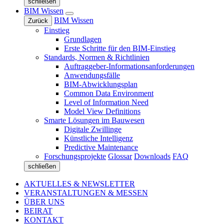
schließen
BIM Wissen
BIM Wissen
Zurück
Einstieg
Grundlagen
Erste Schritte für den BIM-Einstieg
Standards, Normen & Richtlinien
Auftraggeber-Informationsanforderungen
Anwendungsfälle
BIM-Abwicklungsplan
Common Data Environment
Level of Information Need
Model View Definitions
Smarte Lösungen im Bauwesen
Digitale Zwillinge
Künstliche Intelligenz
Predictive Maintenance
Forschungsprojekte
Glossar
Downloads
FAQ
schließen
AKTUELLES & NEWSLETTER
VERANSTALTUNGEN & MESSEN
ÜBER UNS
BEIRAT
KONTAKT