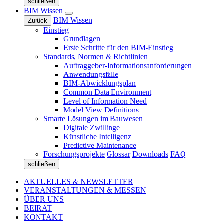
schließen
BIM Wissen
BIM Wissen
Zurück
Einstieg
Grundlagen
Erste Schritte für den BIM-Einstieg
Standards, Normen & Richtlinien
Auftraggeber-Informationsanforderungen
Anwendungsfälle
BIM-Abwicklungsplan
Common Data Environment
Level of Information Need
Model View Definitions
Smarte Lösungen im Bauwesen
Digitale Zwillinge
Künstliche Intelligenz
Predictive Maintenance
Forschungsprojekte
Glossar
Downloads
FAQ
schließen
AKTUELLES & NEWSLETTER
VERANSTALTUNGEN & MESSEN
ÜBER UNS
BEIRAT
KONTAKT