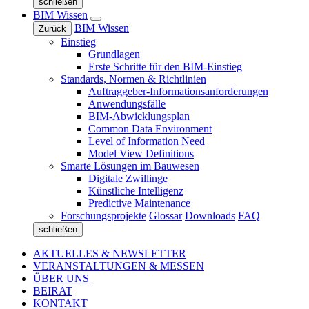
schließen
BIM Wissen
BIM Wissen
Zurück
Einstieg
Grundlagen
Erste Schritte für den BIM-Einstieg
Standards, Normen & Richtlinien
Auftraggeber-Informationsanforderungen
Anwendungsfälle
BIM-Abwicklungsplan
Common Data Environment
Level of Information Need
Model View Definitions
Smarte Lösungen im Bauwesen
Digitale Zwillinge
Künstliche Intelligenz
Predictive Maintenance
Forschungsprojekte
Glossar
Downloads
FAQ
schließen
AKTUELLES & NEWSLETTER
VERANSTALTUNGEN & MESSEN
ÜBER UNS
BEIRAT
KONTAKT