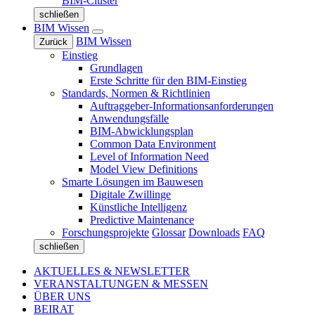
BIM-Cluster
schließen
BIM Wissen
BIM Wissen
Zurück
Einstieg
Grundlagen
Erste Schritte für den BIM-Einstieg
Standards, Normen & Richtlinien
Auftraggeber-Informationsanforderungen
Anwendungsfälle
BIM-Abwicklungsplan
Common Data Environment
Level of Information Need
Model View Definitions
Smarte Lösungen im Bauwesen
Digitale Zwillinge
Künstliche Intelligenz
Predictive Maintenance
Forschungsprojekte
Glossar
Downloads
FAQ
schließen
AKTUELLES & NEWSLETTER
VERANSTALTUNGEN & MESSEN
ÜBER UNS
BEIRAT