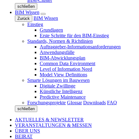
BIM-Cluster
schließen
BIM Wissen
BIM Wissen
Zurück
Einstieg
Grundlagen
Erste Schritte für den BIM-Einstieg
Standards, Normen & Richtlinien
Auftraggeber-Informationsanforderungen
Anwendungsfälle
BIM-Abwicklungsplan
Common Data Environment
Level of Information Need
Model View Definitions
Smarte Lösungen im Bauwesen
Digitale Zwillinge
Künstliche Intelligenz
Predictive Maintenance
Forschungsprojekte
Glossar
Downloads
FAQ
schließen
AKTUELLES & NEWSLETTER
VERANSTALTUNGEN & MESSEN
ÜBER UNS
BEIRAT