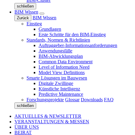
BIM-Cluster
schließen
BIM Wissen
BIM Wissen
Zurück
Einstieg
Grundlagen
Erste Schritte für den BIM-Einstieg
Standards, Normen & Richtlinien
Auftraggeber-Informationsanforderungen
Anwendungsfälle
BIM-Abwicklungsplan
Common Data Environment
Level of Information Need
Model View Definitions
Smarte Lösungen im Bauwesen
Digitale Zwillinge
Künstliche Intelligenz
Predictive Maintenance
Forschungsprojekte
Glossar
Downloads
FAQ
schließen
AKTUELLES & NEWSLETTER
VERANSTALTUNGEN & MESSEN
ÜBER UNS
BEIRAT