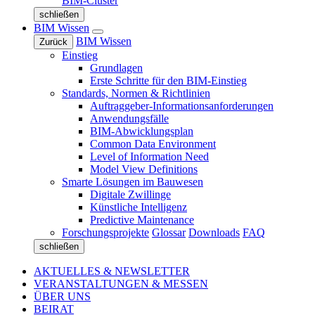
BIM-Cluster
schließen
BIM Wissen
BIM Wissen
Zurück
Einstieg
Grundlagen
Erste Schritte für den BIM-Einstieg
Standards, Normen & Richtlinien
Auftraggeber-Informationsanforderungen
Anwendungsfälle
BIM-Abwicklungsplan
Common Data Environment
Level of Information Need
Model View Definitions
Smarte Lösungen im Bauwesen
Digitale Zwillinge
Künstliche Intelligenz
Predictive Maintenance
Forschungsprojekte
Glossar
Downloads
FAQ
schließen
AKTUELLES & NEWSLETTER
VERANSTALTUNGEN & MESSEN
ÜBER UNS
BEIRAT