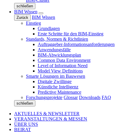
BIM-Cluster
schließen
BIM Wissen
BIM Wissen
Zurück
Einstieg
Grundlagen
Erste Schritte für den BIM-Einstieg
Standards, Normen & Richtlinien
Auftraggeber-Informationsanforderungen
Anwendungsfälle
BIM-Abwicklungsplan
Common Data Environment
Level of Information Need
Model View Definitions
Smarte Lösungen im Bauwesen
Digitale Zwillinge
Künstliche Intelligenz
Predictive Maintenance
Forschungsprojekte
Glossar
Downloads
FAQ
schließen
AKTUELLES & NEWSLETTER
VERANSTALTUNGEN & MESSEN
ÜBER UNS
BEIRAT